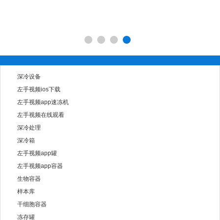
深冷设备
左手视频ios下载
左手视频app速冻机
左手视频在线观看
深冷处理
深冷箱
左手视频app罐
左手视频app容器
生物容器
样本库
干细胞容器
冻存罐