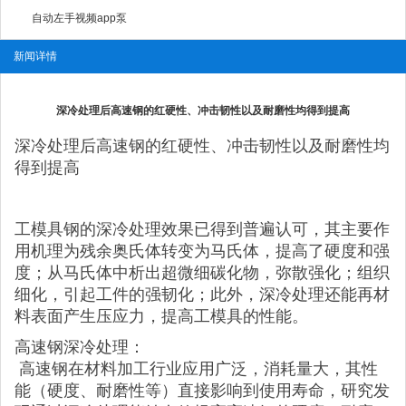
自动左手视频app泵
新闻详情
深冷处理后高速钢的红硬性、冲击韧性以及耐磨性均得到提高
深冷处理后高速钢的红硬性、冲击韧性以及耐磨性均
得到提高
工模具钢的深冷处理效果已得到普遍认可，其主要作
用机理为残余奥氏体转变为马氏体，提高了硬度和强
度；从马氏体中析出超微细碳化物，弥散强化；组织
细化，引起工件的强韧化；此外，深冷处理还能再材
料表面产生压应力，提高工模具的性能。
高速钢深冷处理：
高速钢在材料加工行业应用广泛，消耗量大，其性
能（硬度、耐磨性等）直接影响到使用寿命，研究发