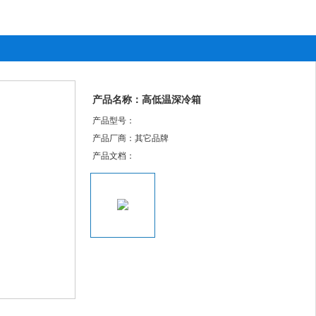
产品名称：高低温深冷箱
产品型号：
产品厂商：其它品牌
产品文档：