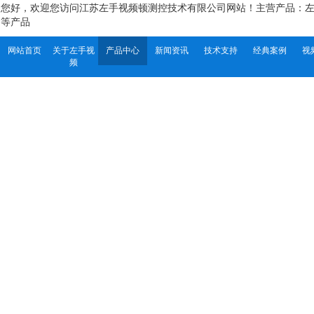
您好，欢迎您访问江苏左手视频顿测控技术有限公司网站！主营产品
等产品
网站首页
关于左手视
产品中心
新闻资讯
技术支持
经典案例
视
频