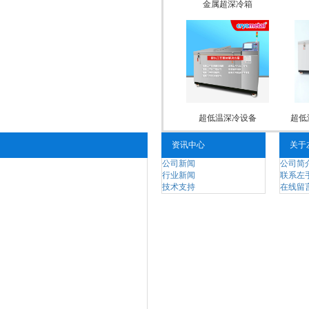
金属超深冷箱
超低温深冷设备
资讯中心
关于
公司新闻
公司简
行业新闻
联系左
技术支持
在线留