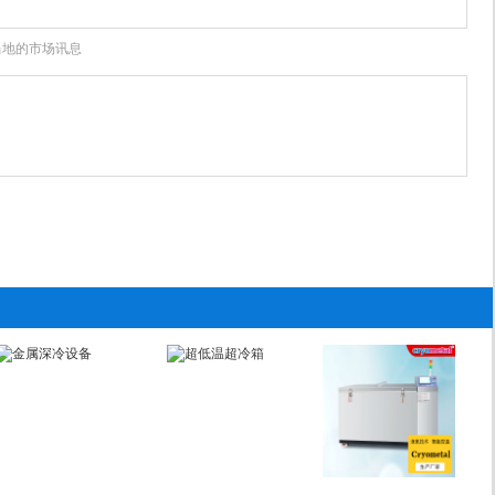
当地的市场讯息