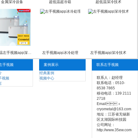
金属深冷设备
超低温超冷箱
超低温深冷技术
超低温左手视频app深冷箱
左手视频app冰冷处理
左手视频app深冷技术
左手视频
案例展示
联系左手视频
介
经典案例
联系人：赵经理
手视频
视频中心
联系电话：0510-
言
8538 7865
移动电话：139 2111
2718
Email：
cryometal@163.com
地址：江苏省无锡新
区太湖国际科技园
公司网址：
http://www.35ew.com