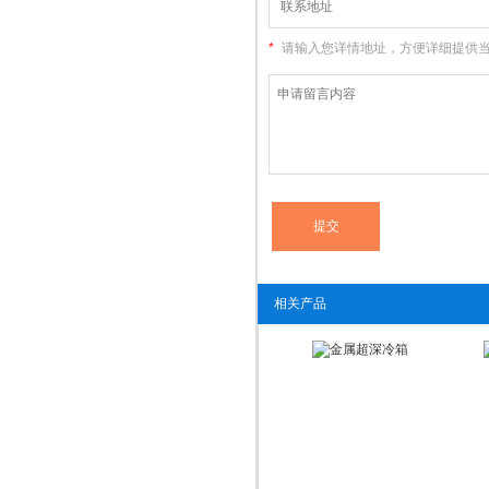
*
请输入您详情地址，方便详细提供
相关产品