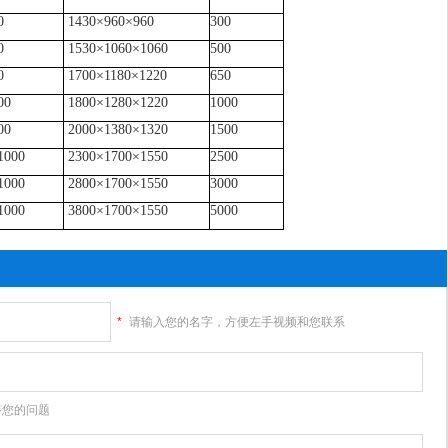
0
1430×960×960
300
0
1530×1060×1060
500
0
1700×1180×1220
650
00
1800×1280×1220
1000
00
2000×1380×1320
1500
1000
2300×1700×1550
2500
1000
2800×1700×1550
3000
1000
3800×1700×1550
5000
*
请输入您的名字，方便左手视频和您联系
答您的问题