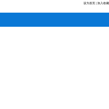
设为首页
|
加入收藏