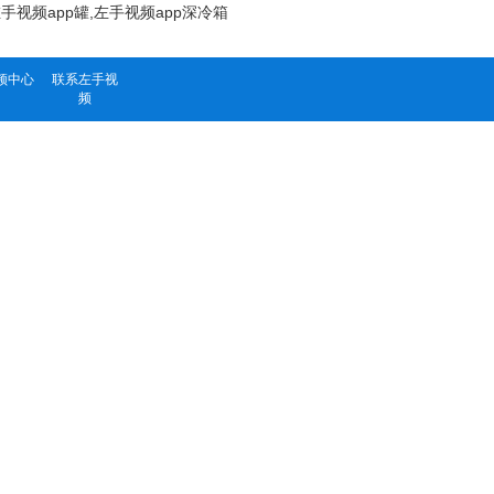
左手视频app罐,左手视频app深冷箱
频中心
联系左手视
频