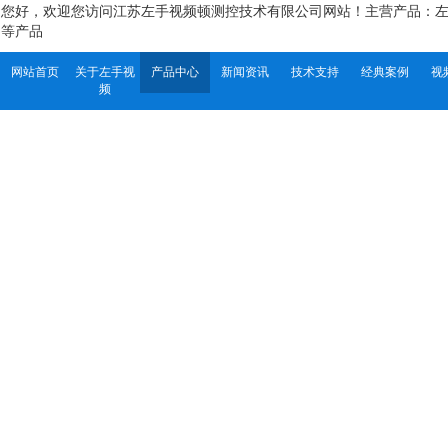
您好，欢迎您访问江苏左手视频顿测控技术有限公司网站！主营产品：
等产品
网站首页
关于左手视
产品中心
新闻资讯
技术支持
经典案例
视
频