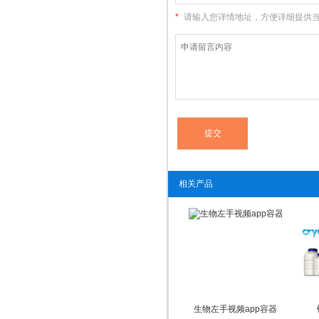
*
请输入您详情地址，方便详细提供
相关产品
生物左手视频app容器