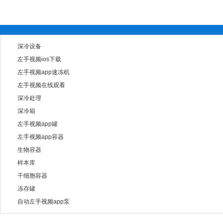
深冷设备
左手视频ios下载
左手视频app速冻机
左手视频在线观看
深冷处理
深冷箱
左手视频app罐
左手视频app容器
生物容器
样本库
干细胞容器
冻存罐
自动左手视频app泵