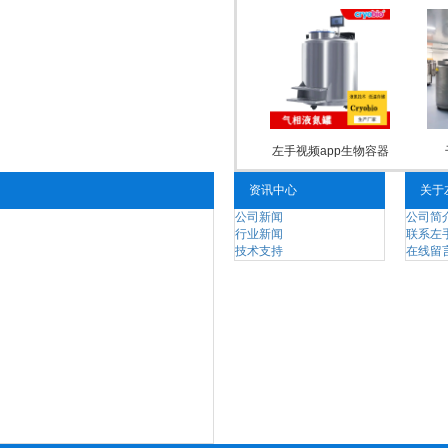
左手视频app生物容器
资讯中心
关于
公司新闻
公司简
行业新闻
联系左
技术支持
在线留